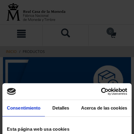
saltar
Saltar
0
al
al
contenido
men
de
navegacin
INICIO
PRODUCTOS
Consentimiento
Detalles
Acerca de las cookies
Esta página web usa cookies