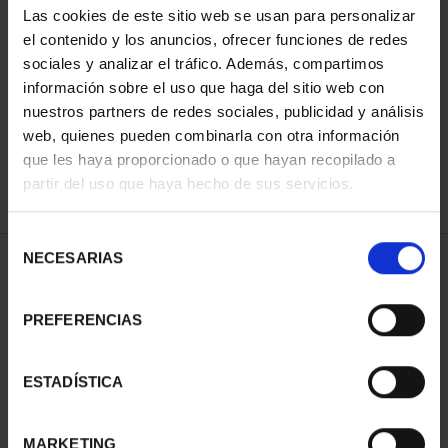
Las cookies de este sitio web se usan para personalizar
el contenido y los anuncios, ofrecer funciones de redes
sociales y analizar el tráfico. Además, compartimos
ORDENAR POR:
información sobre el uso que haga del sitio web con
nuestros partners de redes sociales, publicidad y análisis
web, quienes pueden combinarla con otra información
que les haya proporcionado o que hayan recopilado a
REFINAR
partir del uso que haya hecho de sus servicios.
Selección
NECESARIAS
de
1 Productos encontrados
consentimiento
PREFERENCIAS
ESTADÍSTICA
MARKETING