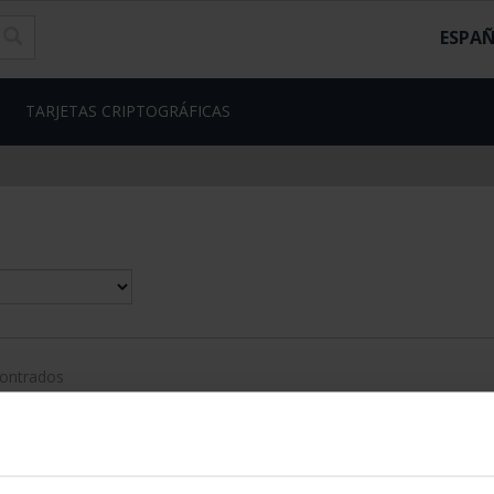
ESPA
TARJETAS CRIPTOGRÁFICAS
contrados