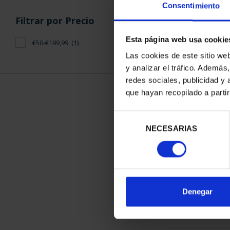
Consentimiento
Filtrar por Precio
Esta página web usa cookie
€50-€199,99
(1)
Las cookies de este sitio we
y analizar el tráfico. Ademá
CIUDADES PAT
redes sociales, publicidad y
SANTIAGO
que hayan recopilado a parti
73,
Selección
NECESARIAS
de
consentimiento
ORDENAR POR:
Denegar