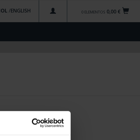
ÑOL
/
0,00 €
0
ELEMENTOS