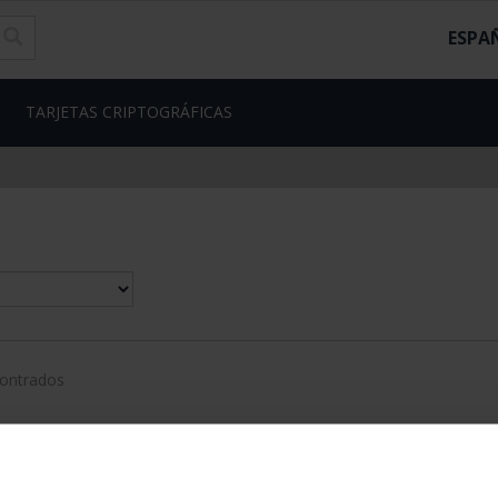
ESPA
TARJETAS CRIPTOGRÁFICAS
contrados