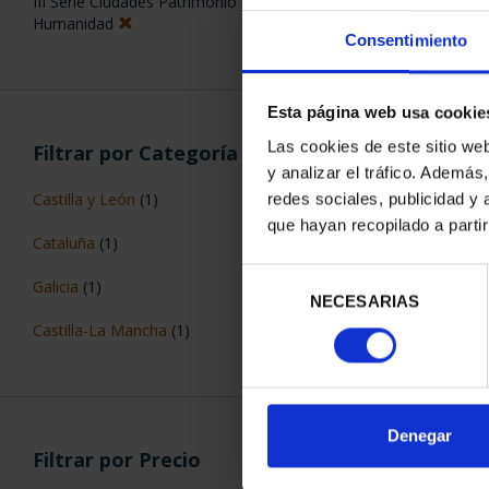
III Serie Ciudades Patrimonio de la
Humanidad
Consentimiento
Esta página web usa cookie
Las cookies de este sitio we
Filtrar por Categoría
CIUDADES PAT
y analizar el tráfico. Ademá
TARR
Castilla y León
(1)
redes sociales, publicidad y
73,
que hayan recopilado a parti
Cataluña
(1)
Selección
Galicia
(1)
NECESARIAS
de
consentimiento
Castilla-La Mancha
(1)
ORDENAR POR:
Denegar
Filtrar por Precio