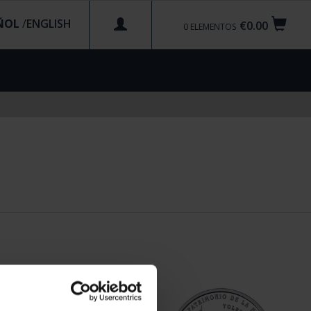
ÑOL
/
€0.00
0
ELEMENTOS