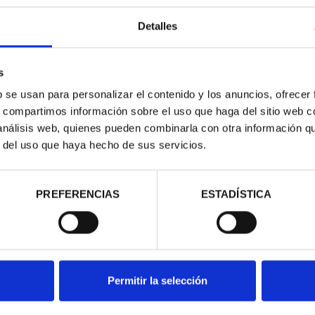
Detalles
s
b se usan para personalizar el contenido y los anuncios, ofrecer
RIMONIO III -
CIUDADES PATRIMONIO III -
CIUD
s, compartimos información sobre el uso que haga del sitio web 
AGONA
SEGOVIA
S
 análisis web, quienes pueden combinarla con otra información q
00 €
73,00 €
r del uso que haya hecho de sus servicios.
PREFERENCIAS
ESTADÍSTICA
Permitir la selección