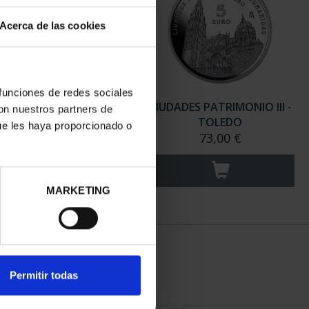
Acerca de las cookies
 funciones de redes sociales
ADES PATRIMONIO III -
CIUDADES PATRIMONIO III -
con nuestros partners de
ANTIAGO DE CO...
TOLEDO
ue les haya proporcionado o
73,00 €
73,00 €
MARKETING
Permitir todas