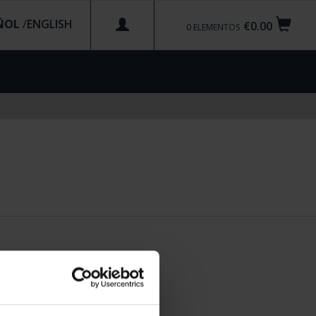
ÑOL
/
€0.00
0
ELEMENTOS