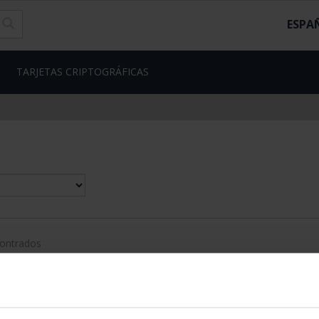
ESPA
TARJETAS CRIPTOGRÁFICAS
contrados