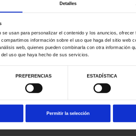
Detalles
s
b se usan para personalizar el contenido y los anuncios, ofrecer
s, compartimos información sobre el uso que haga del sitio web 
RIMONIO II -
CIUDADES PATRIMONIO II -
 análisis web, quienes pueden combinarla con otra información q
NCA
SALAMANCA
r del uso que haya hecho de sus servicios.
00 €
73,00 €
PREFERENCIAS
ESTADÍSTICA
Permitir la selección