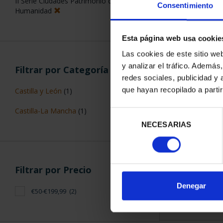
II Serie Ciudades Patrimonio de la
Consentimiento
Humanidad
Esta página web usa cookie
Las cookies de este sitio we
y analizar el tráfico. Ademá
Filtrar por Categoría
CIUDADES PAT
redes sociales, publicidad y
CUE
que hayan recopilado a parti
Castilla y León
(1)
73,
Castilla-La Mancha
(1)
Selección
NECESARIAS
de
consentimiento
Filtrar por Precio
ORDENAR POR:
Denegar
€50-€199,99
(2)