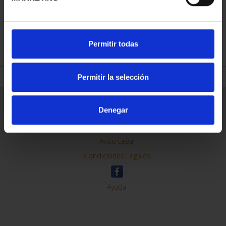
REFINAR
Permitir todas
Permitir la selección
Información General
Denegar
Contacto
Preguntas Frequentes (FAQs)
Aviso Legal
Condiciones Legales
Ayuda