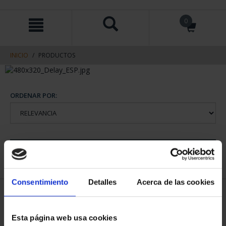
saltar
Saltar
0
al
al
contenido
men
de
navegacin
INICIO
PRODUCTOS
ORDENAR POR:
REFINAR
Consentimiento
Detalles
Acerca de las cookies
2 Productos encontrados
Esta página web usa cookies