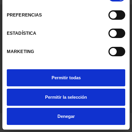
consentimiento
Información General
PREFERENCIAS
Contacto
Preguntas Frequentes (FAQs)
ESTADÍSTICA
Aviso Legal
Condiciones Legales
MARKETING
Ayuda
Permitir todas
Permitir la selección
Denegar