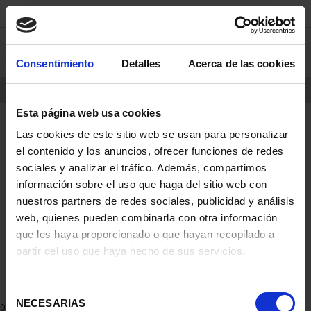
saltar
Saltar
0
al
al
contenido
men
Consentimiento
Detalles
Acerca de las cookies
de
navegacin
INICIO
PRODUCTOS
Esta página web usa cookies
Las cookies de este sitio web se usan para personalizar
el contenido y los anuncios, ofrecer funciones de redes
sociales y analizar el tráfico. Además, compartimos
información sobre el uso que haga del sitio web con
nuestros partners de redes sociales, publicidad y análisis
web, quienes pueden combinarla con otra información
que les haya proporcionado o que hayan recopilado a
partir del uso que haya hecho de sus servicios.
Selección
NECESARIAS
de
0 Productos encontrados