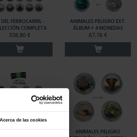
 DEL FERROCARRIL -
ANIMALES PELIGRO EXT.
LECCIÓN COMPLETA
ÁLBUM + 4 MONEDAS
338,80 €
67,76 €
Acerca de las cookies
ALES PELIGRO EXTIN. -
ANIMALES PELIGRO