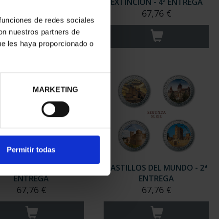
COL. COMPLETA
EXTINCIÓN - 4ª ENTREGA
271,04 €
67,76 €
 funciones de redes sociales
con nuestros partners de
ue les haya proporcionado o
MARKETING
Permitir todas
ILLOS DEL MUNDO - 4ª
CASTILLOS DEL MUNDO - 2ª
ENTREGA
ENTREGA
67,76 €
67,76 €