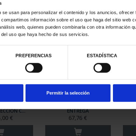
- 2ª ENTREGA
EXTINCIÓN - 3ª ENTREGA
s
76 €
67,76 €
b se usan para personalizar el contenido y los anuncios, ofrecer
s, compartimos información sobre el uso que haga del sitio web 
 análisis web, quienes pueden combinarla con otra información q
r del uso que haya hecho de sus servicios.
PREFERENCIAS
ESTADÍSTICA
Permitir la selección
 DE SOROLLA
CASTILLOS DEL MUNDO - 3ª
CAST
ECCIÓN C...
ENTREGA
3,00 €
67,76 €