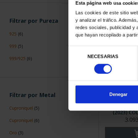
EXTINCIÓN 
Esta página web usa cookie
67,
Las cookies de este sitio we
Filtrar por Pureza
y analizar el tráfico. Ademá
redes sociales, publicidad y
925
(6)
que hayan recopilado a parti
999
(5)
Selección
NECESARIAS
de
999/925
(6)
consentimiento
Filtrar por Metal
Denegar
CENTENARIO
Cuproniquel
(5)
(2023) COL
3.09
Cuproníquel
(6)
Oro
(3)