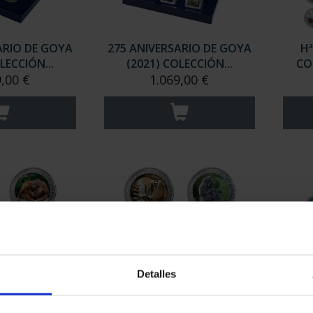
ARIO DE GOYA
275 ANIVERSARIO DE GOYA
Hª
LECCIÓN...
(2021) COLECCIÓN...
CO
9,00 €
1.069,00 €
Detalles
S PELIGRO
ANIMALES PELIGRO
ANIM