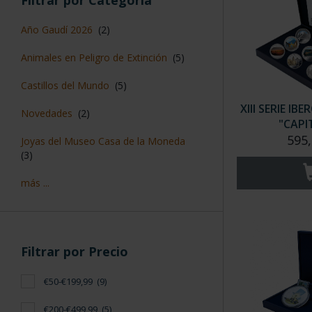
Filtrar por Categoría
Año Gaudí 2026
(2)
Animales en Peligro de Extinción
(5)
Castillos del Mundo
(5)
XIII SERIE I
Novedades
(2)
"CAPI
595,
Joyas del Museo Casa de la Moneda
(3)
más ...
Filtrar por Precio
€50-€199,99
(9)
€200-€499,99
(5)