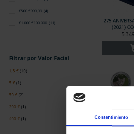
€500-€999,99
(4)
275 ANIVERS
€1.000-€100.000
(11)
(2021) CO
5.34
Filtrar por Valor Facial
1,5 €
(10)
5 €
(1)
50 €
(2)
200 €
(1)
Consentimiento
400 €
(1)
ANIMALE