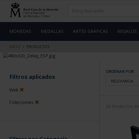
saltar
Saltar
al
al
contenido
men
de
navegacin
MONEDAS
MEDALLAS
ARTES GRÁFICAS
REGALOS
INICIO
PRODUCTOS
ORDENAR POR:
Filtros aplicados
Web
Colecciones
29 Productos e