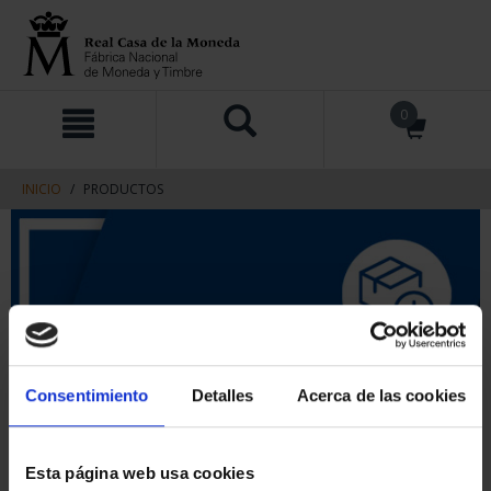
saltar
Saltar
0
al
al
contenido
men
de
navegacin
INICIO
PRODUCTOS
Consentimiento
Detalles
Acerca de las cookies
Esta página web usa cookies