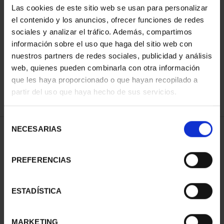
Las cookies de este sitio web se usan para personalizar
el contenido y los anuncios, ofrecer funciones de redes
sociales y analizar el tráfico. Además, compartimos
ORDENAR POR:
información sobre el uso que haga del sitio web con
nuestros partners de redes sociales, publicidad y análisis
web, quienes pueden combinarla con otra información
que les haya proporcionado o que hayan recopilado a
REFINAR
partir del uso que haya hecho de sus servicios.
Selección
NECESARIAS
de
1 Productos encontrados
consentimiento
PREFERENCIAS
ESTADÍSTICA
MARKETING