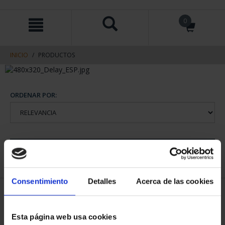
saltar
Saltar
0
al
al
contenido
men
de
navegacin
INICIO
PRODUCTOS
ORDENAR POR:
REFINAR
Consentimiento
Detalles
Acerca de las cookies
2 Productos encontrados
Esta página web usa cookies