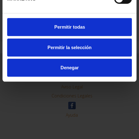
REFINAR
Permitir todas
Permitir la selección
Información General
Denegar
Contacto
Preguntas Frequentes (FAQs)
Aviso Legal
Condiciones Legales
Ayuda