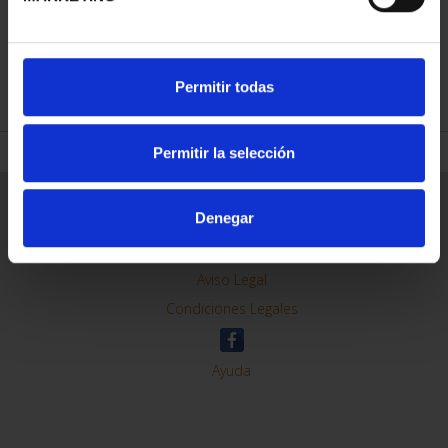
REFINAR
Permitir todas
Permitir la selección
Información General
Denegar
Contacto
Preguntas Frequentes (FAQs)
Aviso Legal
Condiciones Legales
Ayuda