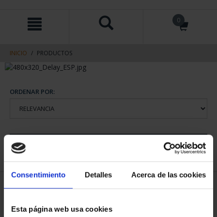
saltar
Saltar
0
al
al
contenido
men
de
navegacin
INICIO
PRODUCTOS
ORDENAR POR:
REFINAR
Consentimiento
Detalles
Acerca de las cookies
1 Productos encontrados
Esta página web usa cookies