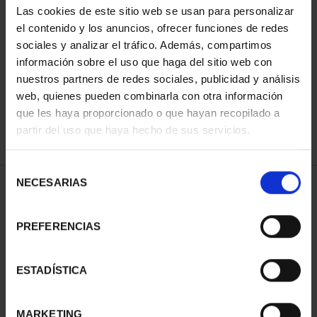
Las cookies de este sitio web se usan para personalizar
el contenido y los anuncios, ofrecer funciones de redes
sociales y analizar el tráfico. Además, compartimos
ORDENAR POR:
información sobre el uso que haga del sitio web con
nuestros partners de redes sociales, publicidad y análisis
web, quienes pueden combinarla con otra información
que les haya proporcionado o que hayan recopilado a
REFINAR
partir del uso que haya hecho de sus servicios.
Selección
NECESARIAS
de
1 Productos encontrados
consentimiento
PREFERENCIAS
ESTADÍSTICA
MARKETING