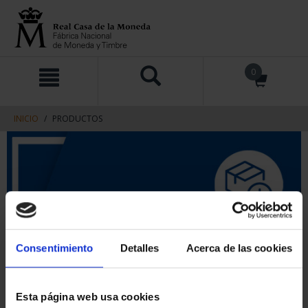
saltar
Saltar
0
al
al
contenido
men
de
navegacin
INICIO
PRODUCTOS
Consentimiento
Detalles
Acerca de las cookies
Esta página web usa cookies