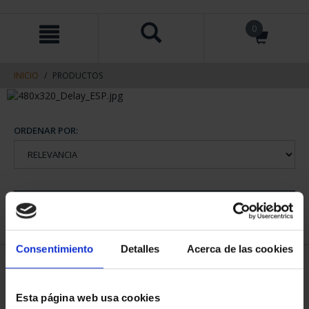
saltar
Saltar
0
al
al
contenido
men
de
navegacin
INICIO
PRODUCTOS
ORDENAR POR:
REFINAR
Consentimiento
Detalles
Acerca de las cookies
2 Productos encontrados
Esta página web usa cookies