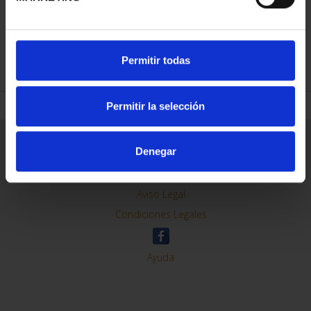
REFINAR
Permitir todas
Permitir la selección
Información General
Denegar
Contacto
Preguntas Frequentes (FAQs)
Aviso Legal
Condiciones Legales
Ayuda