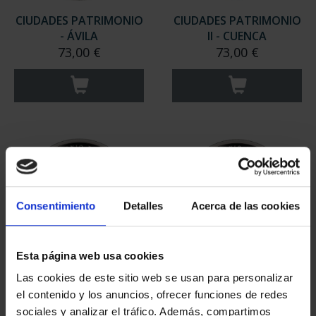
CIUDADES PATRIMONIO
CIUDADES PATRIMONIO
- ÁVILA
II - CUENCA
73,00 €
73,00 €
Consentimiento
Detalles
Acerca de las cookies
Esta página web usa cookies
CIUDADES PATRIMONIO
CIUDADES PATRIMONIO
Las cookies de este sitio web se usan para personalizar
II- IBIZA
II- MÉRIDA
el contenido y los anuncios, ofrecer funciones de redes
73,00 €
73,00 €
sociales y analizar el tráfico. Además, compartimos