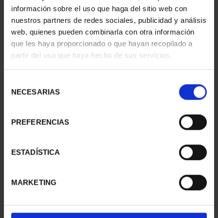
información sobre el uso que haga del sitio web con
nuestros partners de redes sociales, publicidad y análisis
web, quienes pueden combinarla con otra información
que les haya proporcionado o que hayan recopilado a
partir del uso que haya hecho de sus servicios.
Selección
NECESARIAS
de
consentimiento
PREFERENCIAS
CIUDADES PATRIMONIO
CIUDADES PATRIMONIO
ESTADÍSTICA
II - LA LAGUNA
II - SALAMANCA
73,00 €
73,00 €
MARKETING