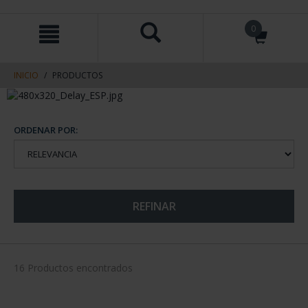
saltar
Saltar
0
al
al
contenido
men
de
navegacin
INICIO
PRODUCTOS
ORDENAR POR:
REFINAR
16 Productos encontrados