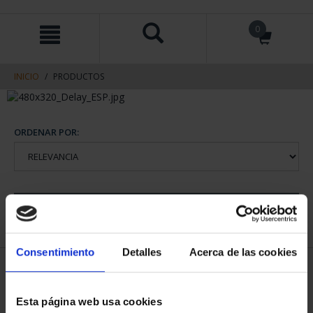
saltar
Saltar
0
al
al
contenido
men
de
navegacin
INICIO
PRODUCTOS
ORDENAR POR:
REFINAR
Consentimiento
Detalles
Acerca de las cookies
2 Productos encontrados
Esta página web usa cookies