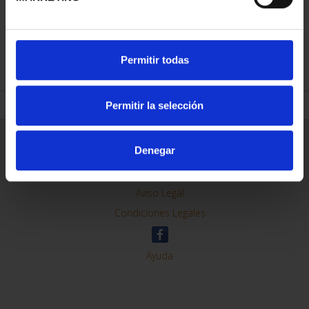
REFINAR
Permitir todas
Permitir la selección
Información General
Denegar
Contacto
Preguntas Frequentes (FAQs)
Aviso Legal
Condiciones Legales
Ayuda