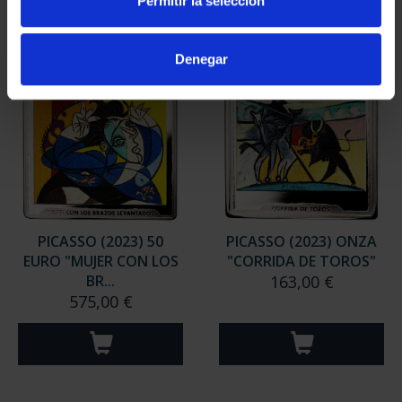
Permitir la selección
Denegar
PICASSO (2023) 50
PICASSO (2023) ONZA
EURO "MUJER CON LOS
"CORRIDA DE TOROS"
BR...
163,00 €
575,00 €