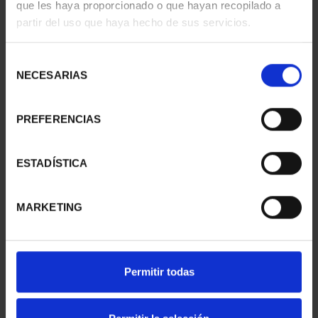
que les haya proporcionado o que hayan recopilado a
COLECCIÓN 6 ONZAS
"ARLEQUÍN (LEÓNIDE)"
partir del uso que haya hecho de sus servicios.
978,00 €
163,00 €
Selección
NECESARIAS
de
consentimiento
PREFERENCIAS
ESTADÍSTICA
MARKETING
PICASSO (2023) ONZA
PICASSO (2023) ONZA
"LA ESPERA (MARGOT)"
"JACQUELINE SENTADA"
Permitir todas
163,00 €
163,00 €