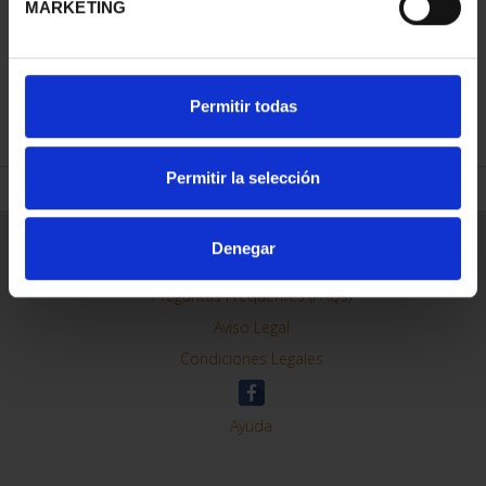
MARKETING
REFINAR
Permitir todas
Permitir la selección
Información General
Denegar
Contacto
Preguntas Frequentes (FAQs)
Aviso Legal
Condiciones Legales
Ayuda