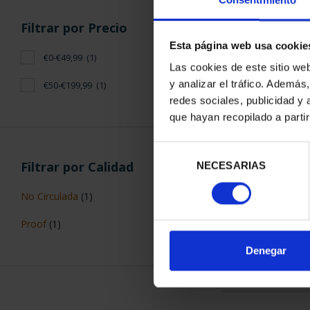
Consentimiento
Filtrar por Precio
Esta página web usa cookie
€0-€49,99
(1)
Las cookies de este sitio we
y analizar el tráfico. Ademá
€50-€199,99
(1)
redes sociales, publicidad y
EUROSE
que hayan recopilado a parti
34,
Selección
Filtrar por Calidad
NECESARIAS
de
consentimiento
No Circulada
(1)
Proof
(1)
ORDENAR POR:
Denegar