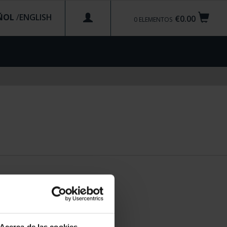
ÑOL
/
€0.00
0
ELEMENTOS