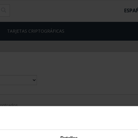
ESPA
TARJETAS CRIPTOGRÁFICAS
contrados