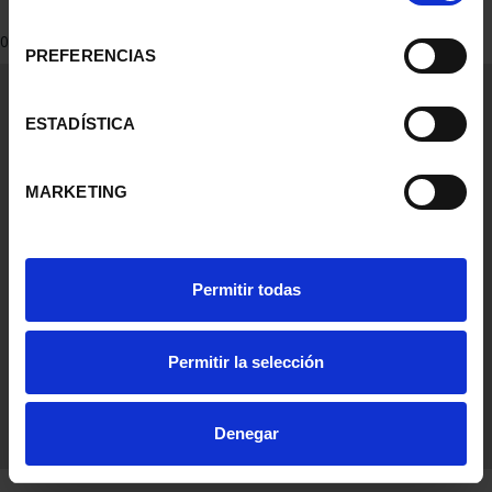
consentimiento
0 Productos encontrados
PREFERENCIAS
Información General
Contacto
ESTADÍSTICA
Preguntas Frequentes (FAQs)
Aviso Legal
MARKETING
Condiciones Legales
Ayuda
Permitir todas
Permitir la selección
Denegar