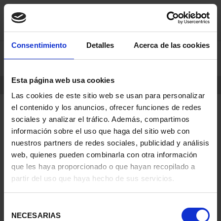
saltar
Saltar
Consentimiento
Detalles
Acerca de las cookies
0
al
al
contenido
men
de
Esta página web usa cookies
navegacin
INICIO
PRODUCTOS
Las cookies de este sitio web se usan para personalizar
el contenido y los anuncios, ofrecer funciones de redes
sociales y analizar el tráfico. Además, compartimos
información sobre el uso que haga del sitio web con
nuestros partners de redes sociales, publicidad y análisis
web, quienes pueden combinarla con otra información
que les haya proporcionado o que hayan recopilado a
partir del uso que haya hecho de sus servicios.
Selección
NECESARIAS
de