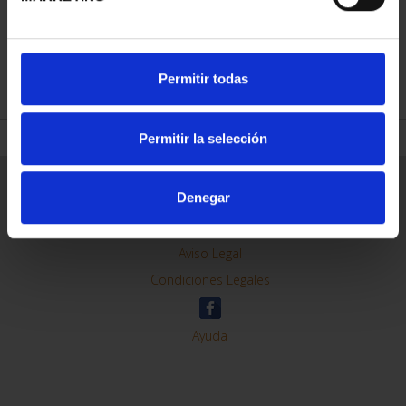
REFINAR
Permitir todas
Permitir la selección
Información General
Denegar
Contacto
Preguntas Frequentes (FAQs)
Aviso Legal
Condiciones Legales
Ayuda