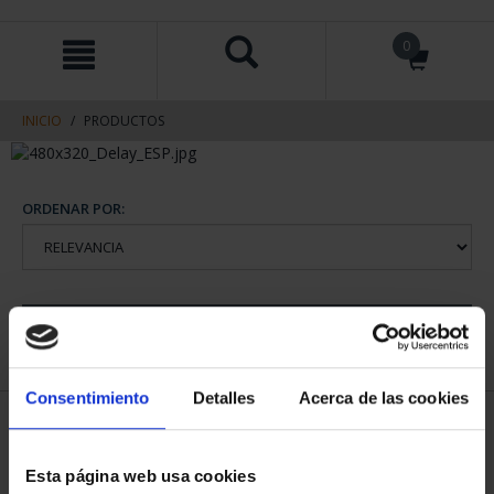
saltar
Saltar
0
al
al
contenido
men
de
navegacin
INICIO
PRODUCTOS
ORDENAR POR:
REFINAR
Consentimiento
Detalles
Acerca de las cookies
1 Productos encontrados
Esta página web usa cookies