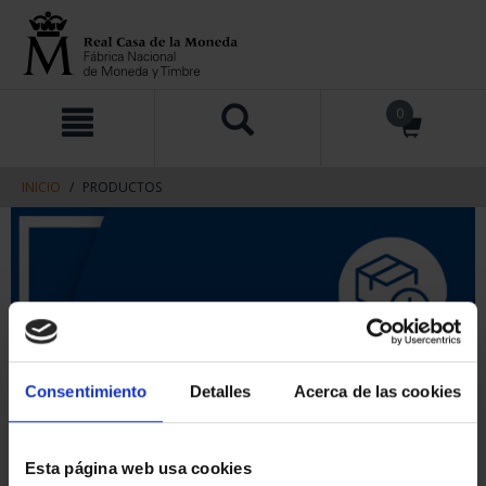
saltar
Saltar
0
al
al
contenido
men
de
navegacin
INICIO
PRODUCTOS
Consentimiento
Detalles
Acerca de las cookies
Esta página web usa cookies