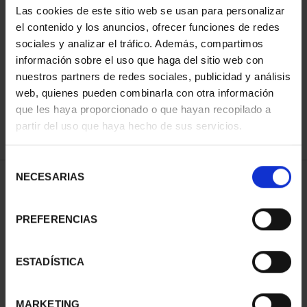
Las cookies de este sitio web se usan para personalizar
el contenido y los anuncios, ofrecer funciones de redes
sociales y analizar el tráfico. Además, compartimos
ORDENAR POR:
información sobre el uso que haga del sitio web con
nuestros partners de redes sociales, publicidad y análisis
web, quienes pueden combinarla con otra información
que les haya proporcionado o que hayan recopilado a
REFINAR
partir del uso que haya hecho de sus servicios.
Selección
NECESARIAS
de
1 Productos encontrados
consentimiento
PREFERENCIAS
ESTADÍSTICA
MARKETING