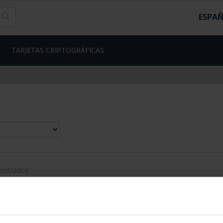
ESPA
TARJETAS CRIPTOGRÁFICAS
contrados