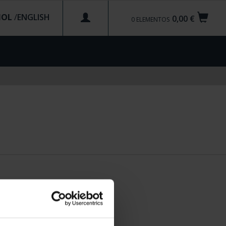
ÑOL
/
0,00 €
0
ELEMENTOS