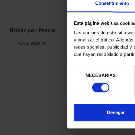
Consentimiento
Esta página web usa cookie
Filtrar por Precio
Las cookies de este sitio we
y analizar el tráfico. Ademá
€50-€199,99
(1)
CIUDADES PAT
redes sociales, publicidad y
SEG
que hayan recopilado a parti
73,
Selección
NECESARIAS
de
consentimiento
ORDENAR POR:
Denegar