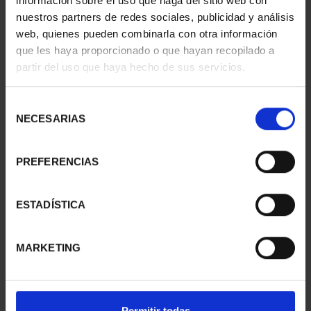
información sobre el uso que haga del sitio web con
nuestros partners de redes sociales, publicidad y análisis
web, quienes pueden combinarla con otra información
que les haya proporcionado o que hayan recopilado a
partir del uso que haya hecho de sus servicios.
CIUDADES PATRIMONIO
CIUDADES PATRIMONIO
III - UBEDA
III - SANTIAGO DE CO...
Selección
73,00 €
73,00 €
NECESARIAS
de
consentimiento
PREFERENCIAS
ESTADÍSTICA
MARKETING
Permitir todas