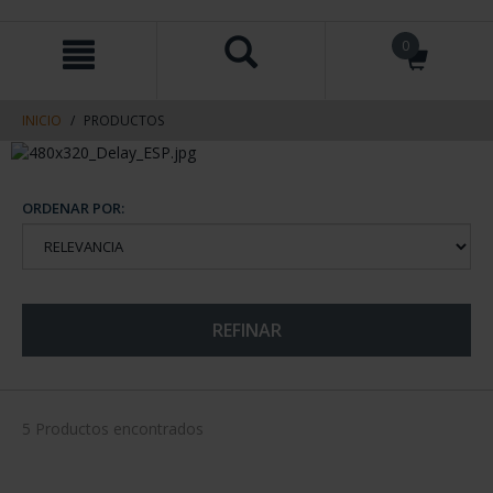
saltar
Saltar
0
al
al
contenido
men
de
navegacin
INICIO
PRODUCTOS
ORDENAR POR:
REFINAR
5 Productos encontrados