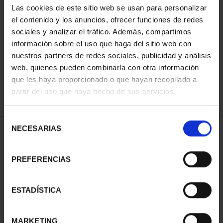
Las cookies de este sitio web se usan para personalizar
el contenido y los anuncios, ofrecer funciones de redes
sociales y analizar el tráfico. Además, compartimos
ORDENAR POR:
información sobre el uso que haga del sitio web con
nuestros partners de redes sociales, publicidad y análisis
web, quienes pueden combinarla con otra información
que les haya proporcionado o que hayan recopilado a
REFINAR
partir del uso que haya hecho de sus servicios.
Selección
NECESARIAS
de
1 Productos encontrados
consentimiento
PREFERENCIAS
ESTADÍSTICA
MARKETING