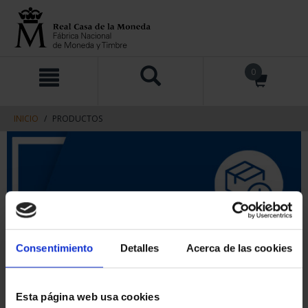
saltar
Saltar
0
al
al
contenido
men
de
navegacin
INICIO
PRODUCTOS
Consentimiento
Detalles
Acerca de las cookies
Esta página web usa cookies