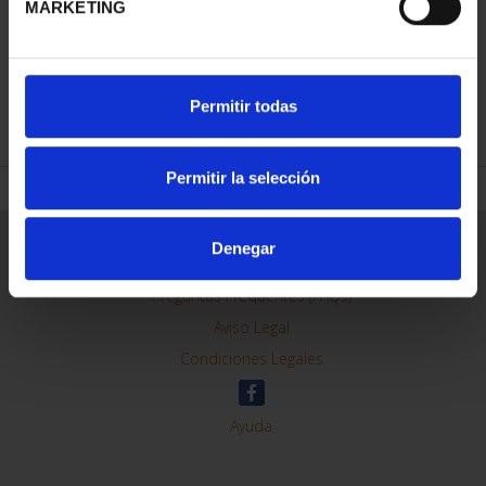
MARKETING
REFINAR
Permitir todas
Permitir la selección
Información General
Denegar
Contacto
Preguntas Frequentes (FAQs)
Aviso Legal
Condiciones Legales
Ayuda