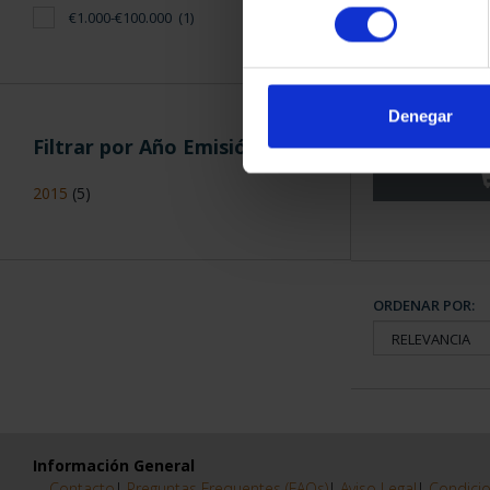
consentimiento
€1.000-€100.000
(1)
CIUDADES PA
SALA
Denegar
73,
Filtrar por Año Emisión
2015
(5)
ORDENAR POR:
Información General
Contacto
|
Preguntas Frequentes (FAQs)
|
Aviso Legal
|
Condicio