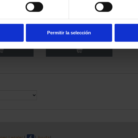
TRIMONIO II -
CIUDADES PATRIMONIO DE
MANCA
LA HUMANIDAD COLE...
Permitir la selección
00 €
1.095,00 €
nes Legales
|
|
Ayuda
|