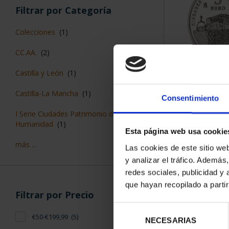
Filtrar por Categoría
Colecciones
(1)
CC.AA.
(2)
Castilla y León
(1)
CIUDADES PAT
CUE
Castilla-La Mancha
(1)
Consentimiento
73,
I Serie Ciudades Patrimonio de la
Humanidad
(1)
Esta página web usa cookie
más ...
Las cookies de este sitio we
y analizar el tráfico. Ademá
redes sociales, publicidad y
que hayan recopilado a parti
Filtrar por Precio
Selección
€50-€199,99
(5)
NECESARIAS
de