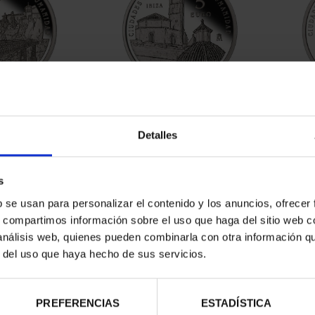
RIMONIO II -
CIUDADES PATRIMONIO II-
CIUD
NCA
IBIZA
Detalles
00 €
73,00 €
s
b se usan para personalizar el contenido y los anuncios, ofrecer
s, compartimos información sobre el uso que haga del sitio web 
 análisis web, quienes pueden combinarla con otra información q
r del uso que haya hecho de sus servicios.
PREFERENCIAS
ESTADÍSTICA