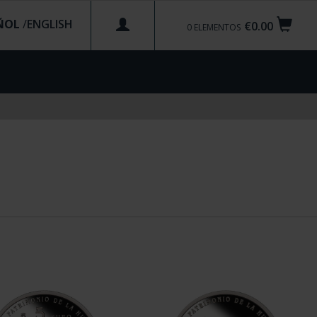
ÑOL
/
€0.00
0
ELEMENTOS