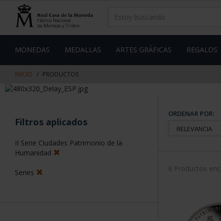
saltar
Saltar
al
al
contenido
men
de
navegacin
MONEDAS
MEDALLAS
ARTES GRÁFICAS
REGALOS
INICIO
PRODUCTOS
ORDENAR POR:
Filtros aplicados
II Serie Ciudades Patrimonio de la
Humanidad
6 Productos en
Series