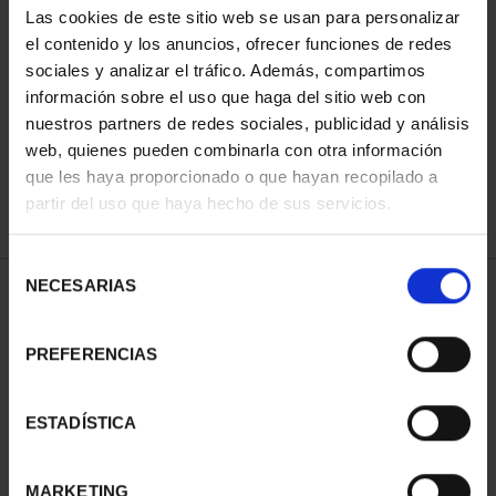
Las cookies de este sitio web se usan para personalizar
el contenido y los anuncios, ofrecer funciones de redes
sociales y analizar el tráfico. Además, compartimos
ORDENAR POR:
información sobre el uso que haga del sitio web con
nuestros partners de redes sociales, publicidad y análisis
web, quienes pueden combinarla con otra información
que les haya proporcionado o que hayan recopilado a
REFINAR
partir del uso que haya hecho de sus servicios.
Selección
NECESARIAS
de
1 Productos encontrados
consentimiento
PREFERENCIAS
ESTADÍSTICA
MARKETING