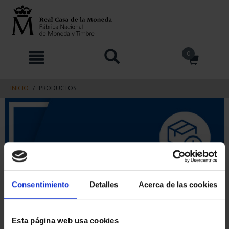
saltar
Saltar
0
al
al
contenido
men
de
navegacin
INICIO
PRODUCTOS
Consentimiento
Detalles
Acerca de las cookies
Esta página web usa cookies