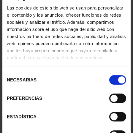
Las cookies de este sitio web se usan para personalizar
el contenido y los anuncios, ofrecer funciones de redes
sociales y analizar el tráfico. Además, compartimos
información sobre el uso que haga del sitio web con
nuestros partners de redes sociales, publicidad y análisis
web, quienes pueden combinarla con otra información
que les haya proporcionado o que hayan recopilado a
partir del uso que haya hecho de sus servicios.
CIUDADES PATRIMONIO
SUSCRIPCIÓN CIUDADES
DE LA HUMANIDAD
PATRIMONIO DE LA
COLE...
HU...
Selección
1.095,00 €
1.095,00 €
NECESARIAS
de
consentimiento
Sólo para usuarios
PREFERENCIAS
registrados
ESTADÍSTICA
ORDENAR POR: