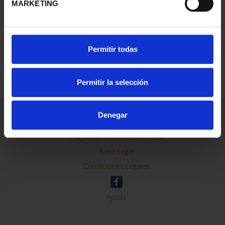
MARKETING
REFINAR
Permitir todas
Permitir la selección
Información General
Denegar
Contacto
Preguntas Frequentes (FAQs)
Aviso Legal
Condiciones Legales
Ayuda