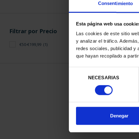
Consentimiento
Esta página web usa cookie
Filtrar por Precio
Las cookies de este sitio we
y analizar el tráfico. Ademá
€50-€199,99
(1)
CIUDADES P
redes sociales, publicidad y
ÁV
que hayan recopilado a parti
73,
Selección
NECESARIAS
de
consentimiento
ORDENAR POR:
Denegar