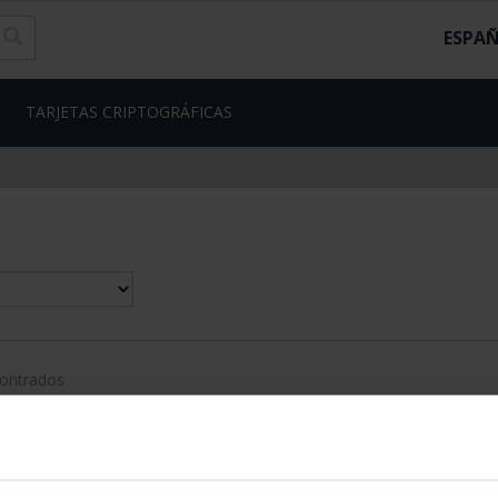
ESPA
TARJETAS CRIPTOGRÁFICAS
contrados