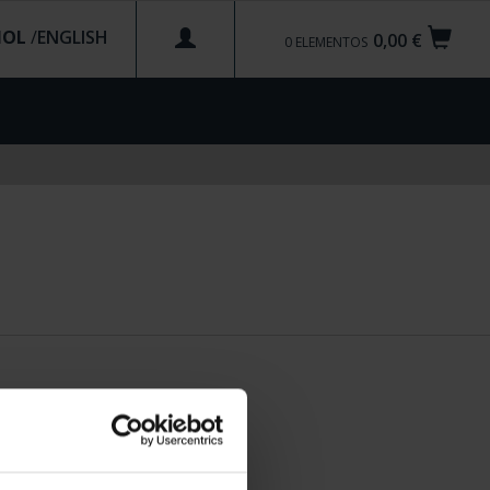
ÑOL
/
0,00 €
0
ELEMENTOS