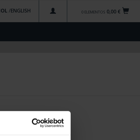
ÑOL
/
0,00 €
0
ELEMENTOS