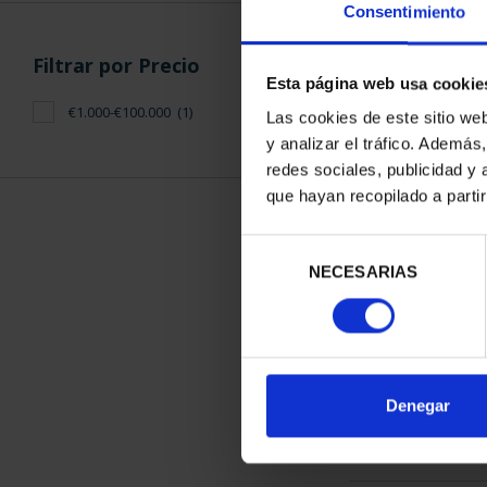
Consentimiento
Filtrar por Precio
Esta página web usa cookie
€1.000-€100.000
(1)
Las cookies de este sitio we
y analizar el tráfico. Ademá
CIUDADES PA
redes sociales, publicidad y
LA HUMANID
que hayan recopilado a parti
1.095
Selección
NECESARIAS
de
consentimiento
ORDENAR POR:
Denegar