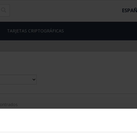
ESPA
TARJETAS CRIPTOGRÁFICAS
contrados