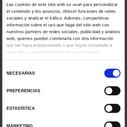
Las cookies de este sitio web se usan para personalizar
el contenido y los anuncios, ofrecer funciones de redes
sociales y analizar el tráfico. Además, compartimos
ORDENAR POR:
información sobre el uso que haga del sitio web con
nuestros partners de redes sociales, publicidad y análisis
web, quienes pueden combinarla con otra información
que les haya proporcionado o que hayan recopilado a
REFINAR
partir del uso que haya hecho de sus servicios.
Selección
NECESARIAS
de
1 Productos encontrados
consentimiento
PREFERENCIAS
ESTADÍSTICA
MARKETING