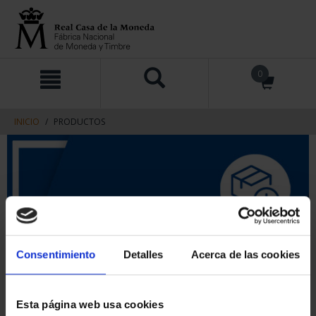
saltar
Saltar
0
al
al
contenido
men
de
navegacin
INICIO
PRODUCTOS
Consentimiento
Detalles
Acerca de las cookies
Esta página web usa cookies