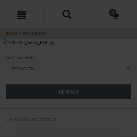
saltar
Saltar
0
al
al
contenido
men
de
navegacin
INICIO
PRODUCTOS
ORDENAR POR:
REFINAR
3 Productos encontrados