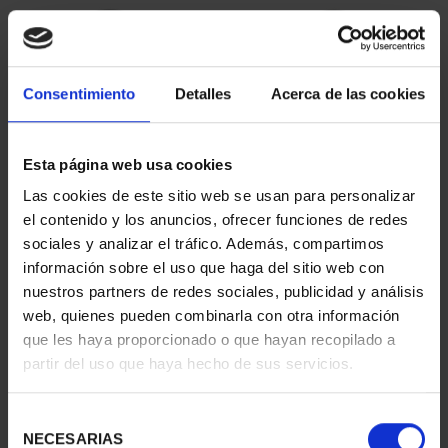
Consentimiento
Detalles
Acerca de las cookies
Esta página web usa cookies
Las cookies de este sitio web se usan para personalizar
CAPITALES ESPAÑOLAS
CAPITALES ESPAÑOLAS
el contenido y los anuncios, ofrecer funciones de redes
- CUENCA
- GUADALAJARA
sociales y analizar el tráfico. Además, compartimos
73,00 €
73,00 €
información sobre el uso que haga del sitio web con
nuestros partners de redes sociales, publicidad y análisis
web, quienes pueden combinarla con otra información
que les haya proporcionado o que hayan recopilado a
partir del uso que haya hecho de sus servicios.
Selección
NECESARIAS
de