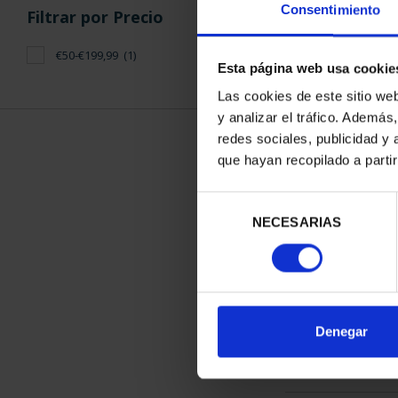
Consentimiento
Esta página web usa cookie
ORDENAR POR:
Filtros aplicados
Las cookies de este sitio we
y analizar el tráfico. Ademá
Castilla-La Mancha
redes sociales, publicidad y
que hayan recopilado a parti
II Serie Ciudades Patrimonio de la
1 Productos en
Humanidad
Selección
NECESARIAS
de
consentimiento
Filtrar por Precio
€50-€199,99
(1)
Denegar