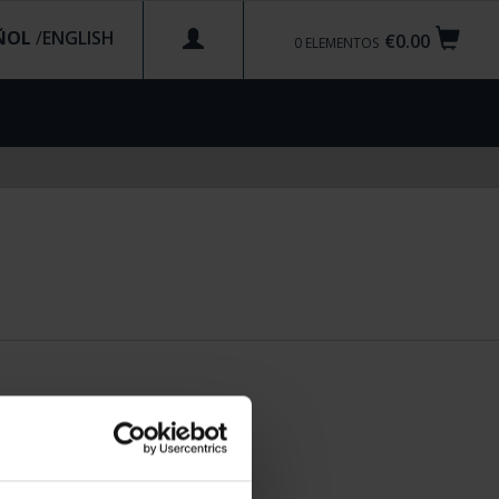
ÑOL
/
€0.00
0
ELEMENTOS