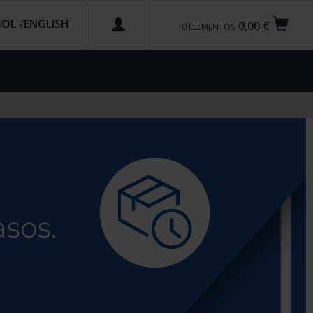
ÑOL
/
0,00 €
0
ELEMENTOS