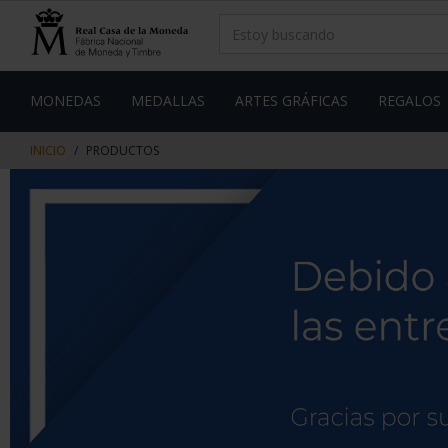
saltar
Saltar
al
al
contenido
men
de
navegacin
MONEDAS
MEDALLAS
ARTES GRÁFICAS
REGALOS
INICIO
PRODUCTOS