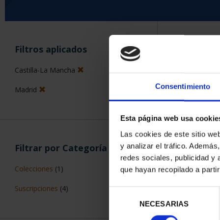
ORDENAR POR:
Filtros aplicados
Castilla-La Mancha
Consentimiento
Madrid
5 Productos en
Esta página web usa cookie
Las cookies de este sitio we
y analizar el tráfico. Ademá
Filtrar por Categoría
redes sociales, publicidad y
Colecciones
(1)
que hayan recopilado a parti
Suscripciones
(4)
Selección
NECESARIAS
de
consentimiento