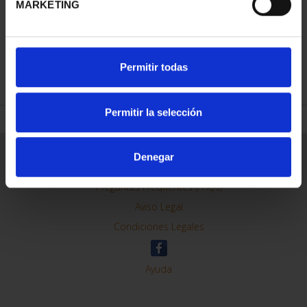
MARKETING
REFINAR
Permitir todas
Permitir la selección
Información General
Denegar
Contacto
Preguntas Frequentes (FAQs)
Aviso Legal
Condiciones Legales
Ayuda