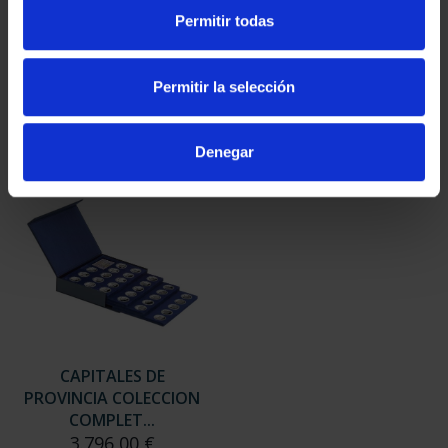
SUSCRIPCIÓN
SUSCRIPCIÓN
Permitir todas
CAPITALES DE
CAPITALES DE
PROVINCIA 3
PROVINCIA 4
949,00 €
949,00 €
Permitir la selección
Sólo para usuarios
Sólo para usuarios
registrados
registrados
Denegar
CAPITALES DE
PROVINCIA COLECCION
COMPLET...
3.796,00 €