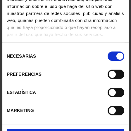
información sobre el uso que haga del sitio web con
nuestros partners de redes sociales, publicidad y análisis
web, quienes pueden combinarla con otra información
SUSCRIPCIÓN
SUSCRIPCIÓN
que les haya proporcionado o que hayan recopilado a
CAPITALES DE
CAPITALES DE
partir del uso que haya hecho de sus servicios.
PROVINCIA 1
PROVINCIA 2
949,00 €
949,00 €
Selección
Sólo para usuarios
Sólo para usuarios
NECESARIAS
de
registrados
registrados
consentimiento
PREFERENCIAS
ESTADÍSTICA
MARKETING