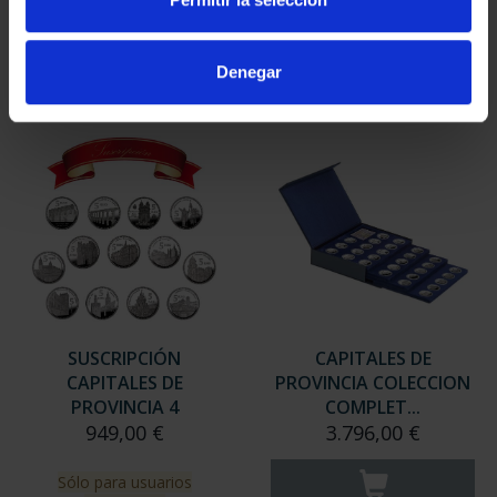
949,00 €
949,00 €
Sólo para usuarios
Sólo para usuarios
Denegar
registrados
registrados
SUSCRIPCIÓN
CAPITALES DE
CAPITALES DE
PROVINCIA COLECCION
PROVINCIA 4
COMPLET...
949,00 €
3.796,00 €
Sólo para usuarios