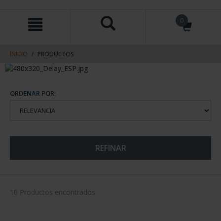
saltar
Saltar
0
al
al
contenido
men
de
navegacin
INICIO
PRODUCTOS
ORDENAR POR:
REFINAR
10 Productos encontrados