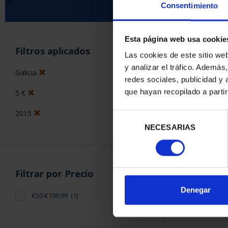
Consentimiento
Esta página web usa cookie
ORDENAR POR:
Filtros aplicados
Las cookies de este sitio we
y analizar el tráfico. Ademá
Galicia
redes sociales, publicidad y
que hayan recopilado a parti
5 €
1 Productos en
2015
Selección
NECESARIAS
de
consentimiento
Filtrar por Precio
Denegar
€50-€199,99
(1)