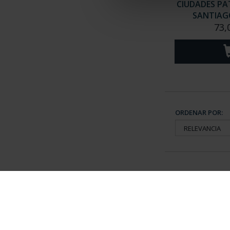
CIUDADES PAT
SANTIAGO
73,
ORDENAR POR:
Información General
Contacto
|
Preguntas Frequentes (FAQs)
|
Aviso Legal
|
Condicio