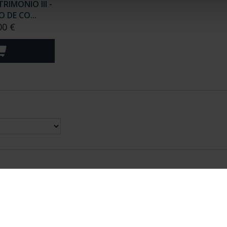
RIMONIO III -
 DE CO...
00 €
nes Legales
|
|
Ayuda
|