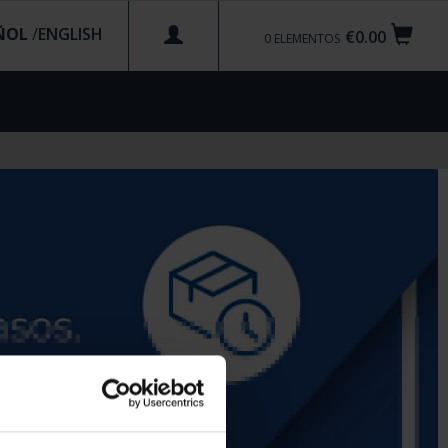
ÑOL
/
€0.00
0
ELEMENTOS