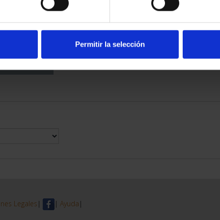
DE PROVINCIA
 COMPLET...
6,00 €
Permitir la selección
nes Legales
|
|
Ayuda
|