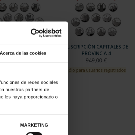
RIPCIÓN CAPITALES DE
SUSCRIPCIÓN CAPITALES DE
PROVINCIA 3
PROVINCIA 4
Acerca de las cookies
949,00 €
949,00 €
para usuarios registrados
Sólo para usuarios registrados
 funciones de redes sociales
con nuestros partners de
ue les haya proporcionado o
MARKETING