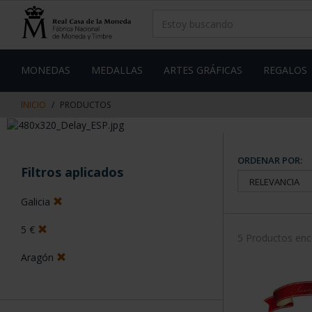
saltar
Saltar
al
al
contenido
men
de
navegacin
MONEDAS
MEDALLAS
ARTES GRÁFICAS
REGALOS
INICIO
PRODUCTOS
ORDENAR POR:
Filtros aplicados
Galicia
5 €
5 Productos en
Aragón