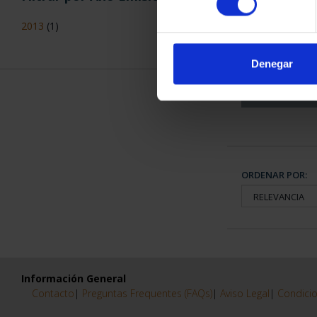
CAPITALES 
2013
(1)
COLECCION
3.79
Denegar
ORDENAR POR:
Información General
Contacto
|
Preguntas Frequentes (FAQs)
|
Aviso Legal
|
Condicio