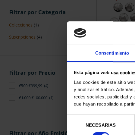
Filtrar por Categoría
Colecciones
(1)
Suscripciones
(4)
SUSCRIPCIÓN 
PROVI
Consentimiento
949,
Sólo para usuar
Filtrar por Precio
Esta página web usa cookie
Las cookies de este sitio we
€500-€999,99
(4)
y analizar el tráfico. Ademá
redes sociales, publicidad y
€1.000-€100.000
(1)
que hayan recopilado a parti
Selección
NECESARIAS
de
Filtrar por Año Emisión
consentimiento