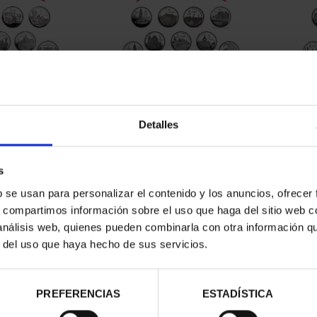
CAPITALES DE
SUSCRIPCIÓN CAPITALES DE
SUSC
NCIA 1
PROVINCIA 2
Detalles
00 €
949,00 €
ios registrados
Sólo para usuarios registrados
Sólo 
s
b se usan para personalizar el contenido y los anuncios, ofrecer
s, compartimos información sobre el uso que haga del sitio web 
 análisis web, quienes pueden combinarla con otra información q
r del uso que haya hecho de sus servicios.
PREFERENCIAS
ESTADÍSTICA