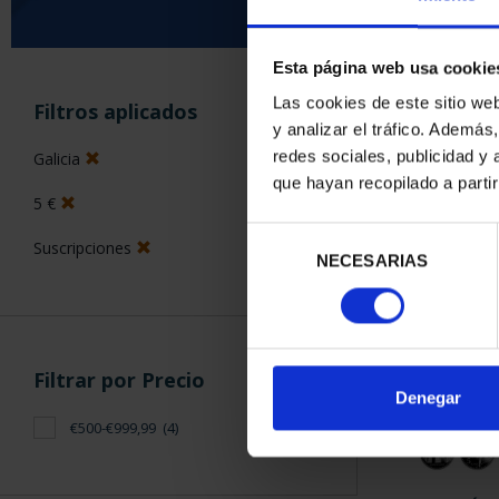
Esta página web usa cookie
ORDENAR POR:
Las cookies de este sitio we
Filtros aplicados
y analizar el tráfico. Ademá
redes sociales, publicidad y
Galicia
que hayan recopilado a parti
5 €
4 Productos en
Selección
Suscripciones
NECESARIAS
de
consentimiento
Filtrar por Precio
Denegar
€500-€999,99
(4)