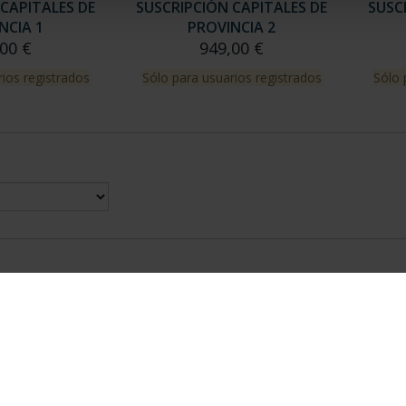
CAPITALES DE
SUSCRIPCIÓN CAPITALES DE
SUSC
NCIA 1
PROVINCIA 2
00 €
949,00 €
ios registrados
Sólo para usuarios registrados
Sólo 
nes Legales
|
|
Ayuda
|