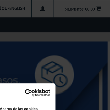
ÑOL
/
€0.00
0
ELEMENTOS
Acerca de las cookies