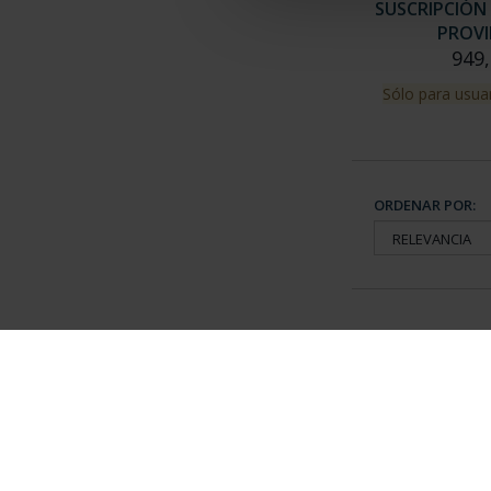
SUSCRIPCIÓN 
PROVI
949,
Sólo para usuar
ORDENAR POR:
Información General
Contacto
|
Preguntas Frequentes (FAQs)
|
Aviso Legal
|
Condicio