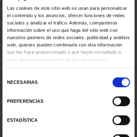
Las cookies de este sitio web se usan para personalizar
el contenido y los anuncios, ofrecer funciones de redes
ORDENAR POR:
sociales y analizar el tráfico. Además, compartimos
información sobre el uso que haga del sitio web con
nuestros partners de redes sociales, publicidad y análisis
web, quienes pueden combinarla con otra información
que les haya proporcionado o que hayan recopilado a
REFINAR
partir del uso que haya hecho de sus servicios.
Selección
1 Productos encontrados
NECESARIAS
de
consentimiento
PREFERENCIAS
ESTADÍSTICA