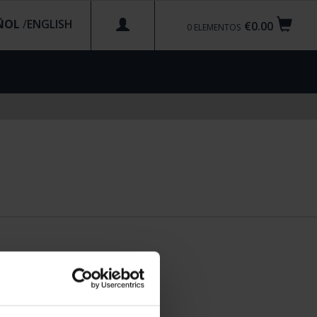
ÑOL
/
€0.00
0
ELEMENTOS