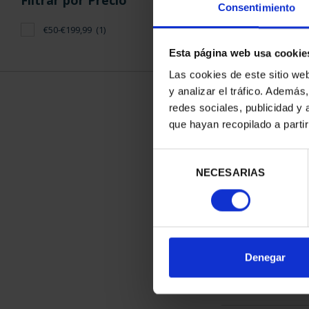
Filtrar por Precio
Consentimiento
€50-€199,99
(1)
Esta página web usa cookie
Las cookies de este sitio we
y analizar el tráfico. Ademá
CIUDADES PAT
redes sociales, publicidad y
SANTIAGO
que hayan recopilado a parti
73,
Selección
NECESARIAS
de
consentimiento
ORDENAR POR:
Denegar