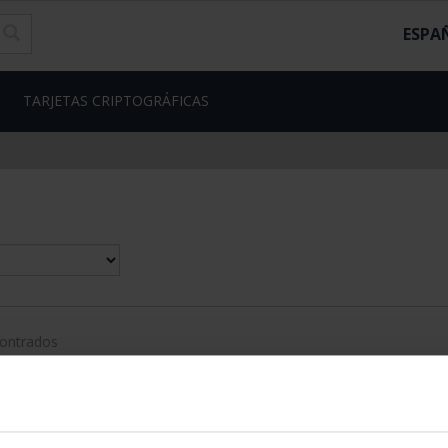
ESPA
TARJETAS CRIPTOGRÁFICAS
contrados