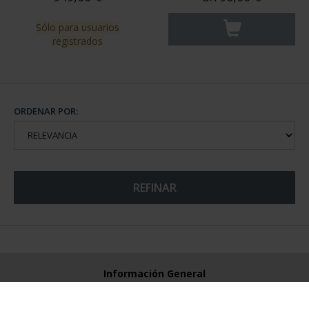
Sólo para usuarios
registrados
ORDENAR POR:
REFINAR
Información General
Contacto
Preguntas Frequentes (FAQs)