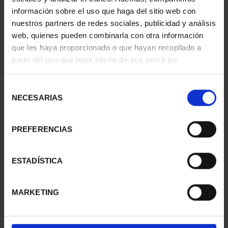
información sobre el uso que haga del sitio web con
nuestros partners de redes sociales, publicidad y análisis
web, quienes pueden combinarla con otra información
CAPITALES ESPAÑOLAS
SUSCRIPCIÓN
que les haya proporcionado o que hayan recopilado a
- MADRID
CAPITALES DE
partir del uso que haya hecho de sus servicios.
73,00 €
PROVINCIA 1
949,00 €
Selección
Sólo para usuarios
NECESARIAS
de
registrados
consentimiento
PREFERENCIAS
ESTADÍSTICA
MARKETING