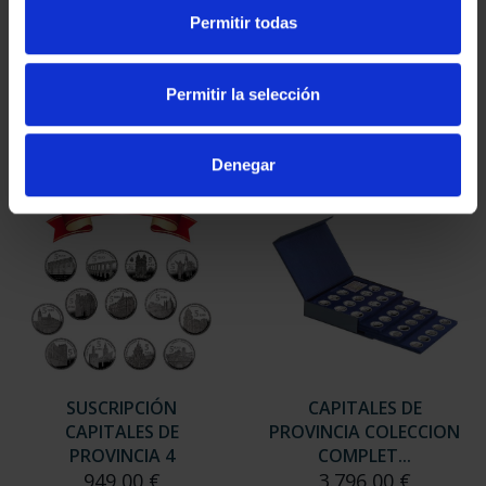
SUSCRIPCIÓN
SUSCRIPCIÓN
Permitir todas
CAPITALES DE
CAPITALES DE
PROVINCIA 2
PROVINCIA 3
949,00 €
949,00 €
Permitir la selección
Sólo para usuarios
Sólo para usuarios
registrados
registrados
Denegar
SUSCRIPCIÓN
CAPITALES DE
CAPITALES DE
PROVINCIA COLECCION
PROVINCIA 4
COMPLET...
949,00 €
3.796,00 €