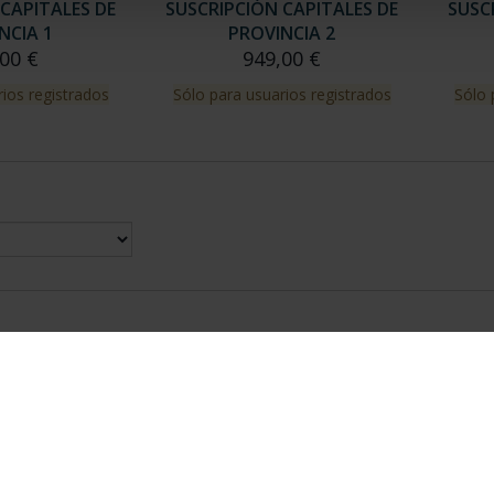
CAPITALES DE
SUSCRIPCIÓN CAPITALES DE
SUSC
NCIA 1
PROVINCIA 2
00 €
949,00 €
ios registrados
Sólo para usuarios registrados
Sólo 
nes Legales
|
|
Ayuda
|