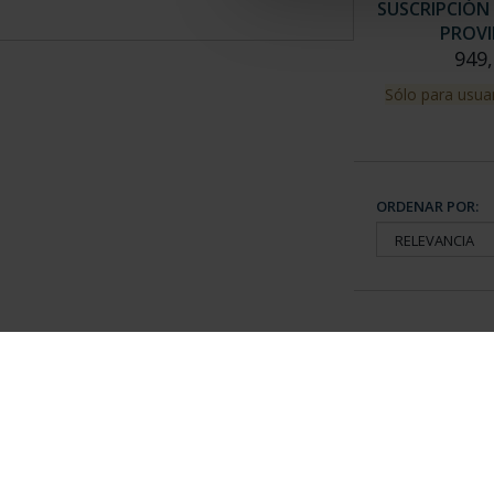
SUSCRIPCIÓN 
PROVI
949,
Sólo para usuar
ORDENAR POR:
Información General
Contacto
|
Preguntas Frequentes (FAQs)
|
Aviso Legal
|
Condicio