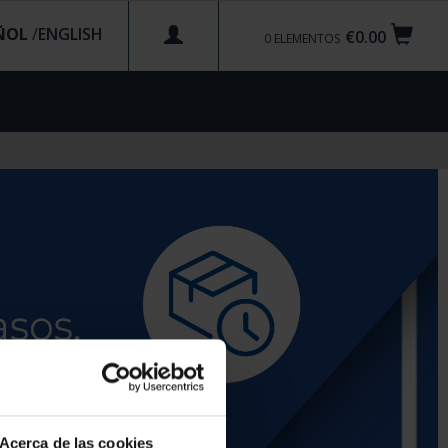
ÑOL
/
€0.00
0
ELEMENTOS
Acerca de las cookies