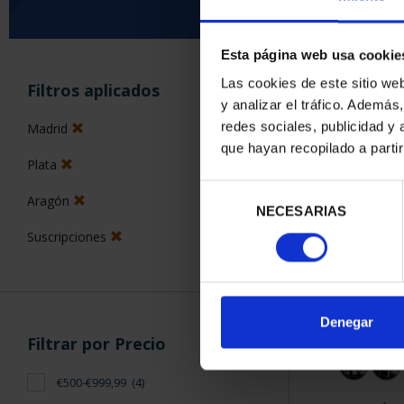
Esta página web usa cookie
ORDENAR POR:
Las cookies de este sitio we
Filtros aplicados
y analizar el tráfico. Ademá
redes sociales, publicidad y
Madrid
que hayan recopilado a parti
Plata
4 Productos en
Selección
Aragón
NECESARIAS
de
consentimiento
Suscripciones
Denegar
Filtrar por Precio
€500-€999,99
(4)