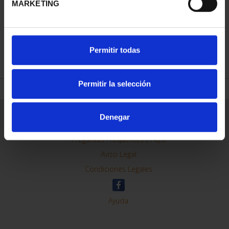
MARKETING
REFINAR
Permitir todas
Permitir la selección
Información General
Denegar
Contacto
Preguntas Frequentes (FAQs)
Aviso Legal
Condiciones Legales
Ayuda