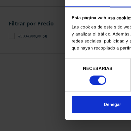
Esta página web usa cookie
Filtrar por Precio
Las cookies de este sitio we
y analizar el tráfico. Ademá
€500-€999,99
(4)
redes sociales, publicidad y
SUSCRIPCIÓN 
que hayan recopilado a parti
PROVI
949,
Selección
Sólo para usuar
NECESARIAS
de
consentimiento
ORDENAR POR:
Denegar