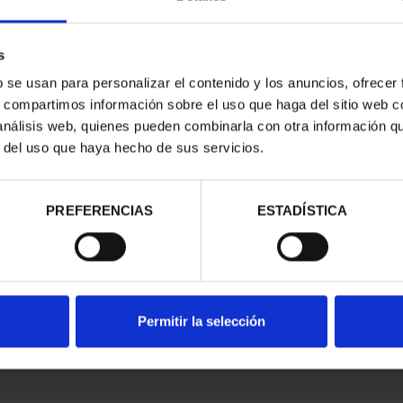
s
b se usan para personalizar el contenido y los anuncios, ofrecer
s, compartimos información sobre el uso que haga del sitio web 
 análisis web, quienes pueden combinarla con otra información q
CAPITALES DE
SUSCRIPCIÓN CAPITALES DE
SUSC
r del uso que haya hecho de sus servicios.
NCIA 1
PROVINCIA 2
00 €
949,00 €
ios registrados
Sólo para usuarios registrados
Sólo 
PREFERENCIAS
ESTADÍSTICA
Permitir la selección