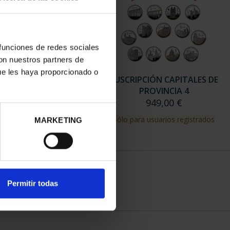
 funciones de redes sociales
con nuestros partners de
ue les haya proporcionado o
RIPCIÓN CAPITALES DE
SUSCRIPCIÓN CAPITALES DE
PROVINCIA 3
PROVINCIA 4
949,00 €
949,00 €
para usuarios registrados
Sólo para usuarios registrados
MARKETING
Permitir todas