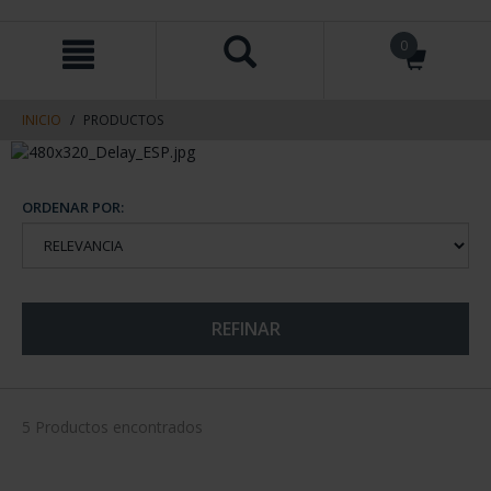
saltar
Saltar
0
al
al
contenido
men
de
navegacin
INICIO
PRODUCTOS
ORDENAR POR:
REFINAR
5 Productos encontrados