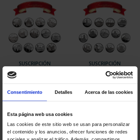
SUSCRIPCIÓN
SUSCRIPCIÓN
CAPITALES DE
CAPITALES DE
PROVINCIA 1
PROVINCIA 2
949,00 €
949,00 €
Consentimiento
Detalles
Acerca de las cookies
Sólo para usuarios
Sólo para usuarios
registrados
registrados
Esta página web usa cookies
Las cookies de este sitio web se usan para personalizar
el contenido y los anuncios, ofrecer funciones de redes
sociales y analizar el tráfico. Además, compartimos