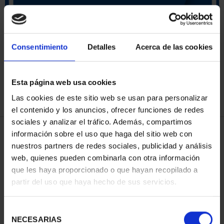
ORDENAR POR:
Consentimiento
Detalles
Acerca de las cookies
Esta página web usa cookies
REFINAR
Las cookies de este sitio web se usan para personalizar
el contenido y los anuncios, ofrecer funciones de redes
sociales y analizar el tráfico. Además, compartimos
3 Productos encontrados
información sobre el uso que haga del sitio web con
nuestros partners de redes sociales, publicidad y análisis
web, quienes pueden combinarla con otra información
que les haya proporcionado o que hayan recopilado a
partir del uso que haya hecho de sus servicios.
Selección
NECESARIAS
de