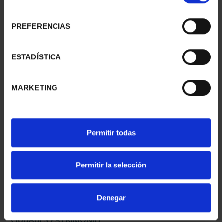
consentimiento
PREFERENCIAS
CIUDADES PATRIMONIO
CIUDADES PATRIMONIO
- ÁVILA
II - SALAMANCA
ESTADÍSTICA
73,00 €
73,00 €
MARKETING
Permitir todas
Permitir la selección
Denegar
CIUDADES PATRIMONIO