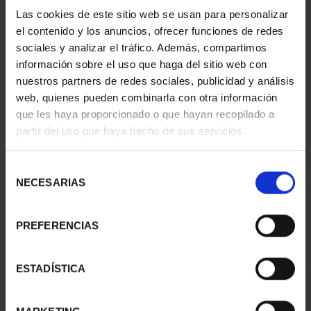
Las cookies de este sitio web se usan para personalizar
el contenido y los anuncios, ofrecer funciones de redes
sociales y analizar el tráfico. Además, compartimos
información sobre el uso que haga del sitio web con
nuestros partners de redes sociales, publicidad y análisis
web, quienes pueden combinarla con otra información
que les haya proporcionado o que hayan recopilado a
partir del uso que haya hecho de sus servicios.
CIUDADES PATRIMONIO
SUSCRIPCIÓN CIUDADES
III - SEGOVIA
PATRIMONIO DE LA
Selección
73,00 €
HU...
NECESARIAS
de
1.095,00 €
consentimiento
Sólo para usuarios
registrados
PREFERENCIAS
ESTADÍSTICA
ORDENAR POR: