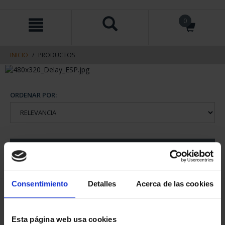
saltar
Saltar
0
al
al
contenido
men
de
navegacin
INICIO
PRODUCTOS
ORDENAR POR:
REFINAR
Consentimiento
Detalles
Acerca de las cookies
2 Productos encontrados
Esta página web usa cookies