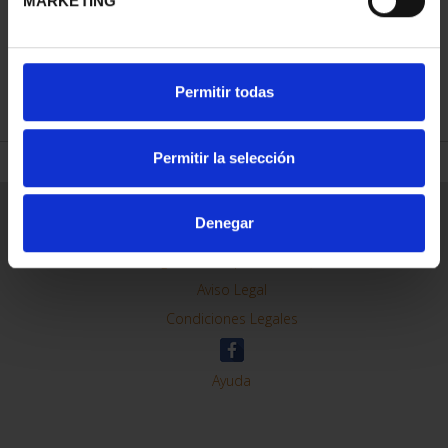
MARKETING
REFINAR
Permitir todas
Permitir la selección
Información General
Denegar
Contacto
Preguntas Frequentes (FAQs)
Aviso Legal
Condiciones Legales
Ayuda