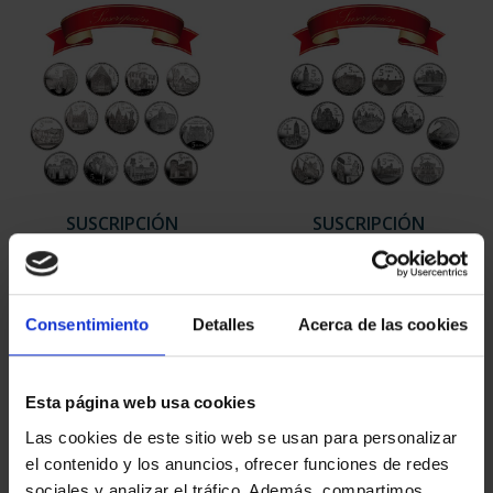
SUSCRIPCIÓN
SUSCRIPCIÓN
CAPITALES DE
CAPITALES DE
PROVINCIA 1
PROVINCIA 2
949,00 €
949,00 €
Consentimiento
Detalles
Acerca de las cookies
Sólo para usuarios
Sólo para usuarios
registrados
registrados
Esta página web usa cookies
Las cookies de este sitio web se usan para personalizar
el contenido y los anuncios, ofrecer funciones de redes
sociales y analizar el tráfico. Además, compartimos