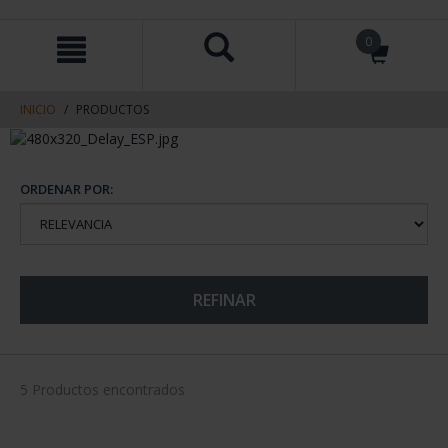
saltar
Saltar
0
al
al
contenido
men
de
navegacin
INICIO
PRODUCTOS
ORDENAR POR:
REFINAR
5 Productos encontrados