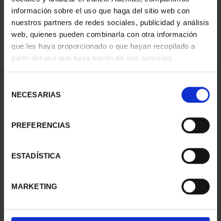
información sobre el uso que haga del sitio web con
nuestros partners de redes sociales, publicidad y análisis
web, quienes pueden combinarla con otra información
que les haya proporcionado o que hayan recopilado a
partir del uso que haya hecho de sus servicios.
SUSCRIPCIÓN
SUSCRIPCIÓN
CAPITALES DE
CAPITALES DE
PROVINCIA 3
PROVINCIA 4
Selección
949,00 €
949,00 €
NECESARIAS
de
consentimiento
Sólo para usuarios
Sólo para usuarios
registrados
registrados
PREFERENCIAS
ESTADÍSTICA
MARKETING