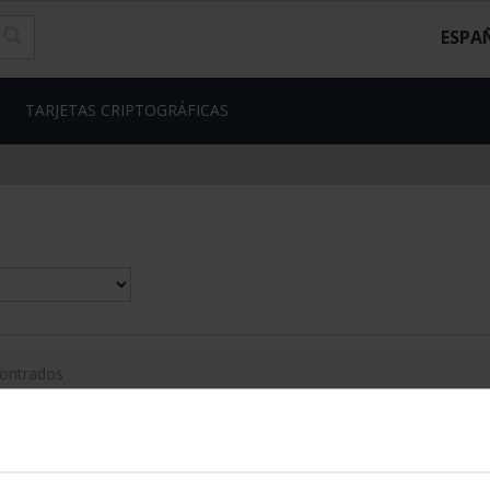
ESPA
TARJETAS CRIPTOGRÁFICAS
contrados