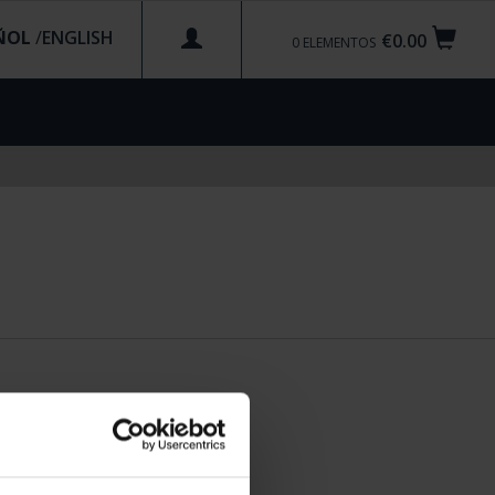
ÑOL
/
€0.00
0
ELEMENTOS