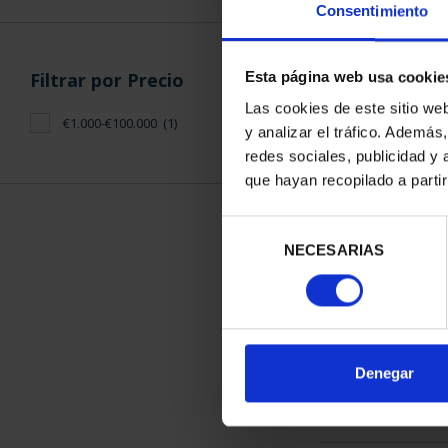
Consentimiento
Filtrar por Precio
Esta página web usa cookie
Las cookies de este sitio we
€1.000-€100.000
(1)
y analizar el tráfico. Ademá
CAPITALES D
redes sociales, publicidad y
COLECCION 
que hayan recopilado a parti
3.796
Selección
NECESARIAS
de
consentimiento
ORDENAR POR:
Denegar